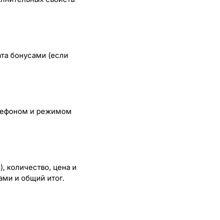
ата бонусами (если
елефоном и режимом
а
), количество, цена и
ами и общий итог.