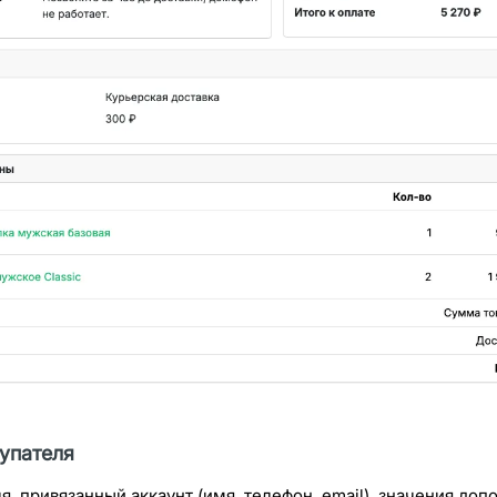
упателя
я, привязанный аккаунт (имя, телефон, email), значения до