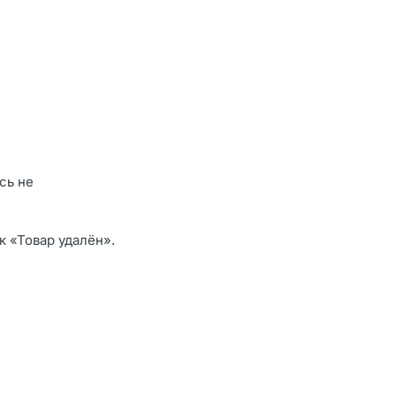
сь не
ак «Товар удалён».