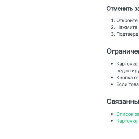
приложение подгружается
Отменить з
информация с сайта?
Как Мы будем видеть что заказы
Откройте 
пришли из приложения?
Нажмите 
Подтверд
Частые ошибки и способы их
устранения
Ограниче
Карточка 
редактир
Кнопка от
Если това
Связанны
Список з
Карточка