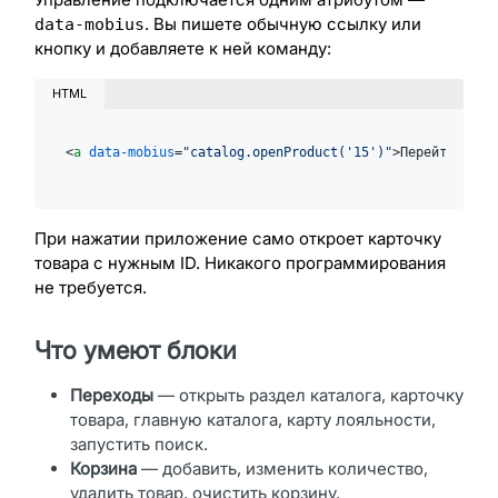
. Вы пишете обычную ссылку или
data-mobius
кнопку и добавляете к ней команду:
HTML
<
a
data-mobius
=
"catalog.openProduct('15')"
>
Перейти к то
При нажатии приложение само откроет карточку
товара с нужным ID. Никакого программирования
не требуется.
Что умеют блоки
Переходы
— открыть раздел каталога, карточку
товара, главную каталога, карту лояльности,
запустить поиск.
Корзина
— добавить, изменить количество,
удалить товар, очистить корзину.