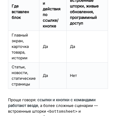
Встроенные
и
Где
шторки, живые
действия
вставлен
обновления,
по
блок
программный
ссылке/
доступ
кнопке
Главный
экран,
карточка
Да
Да
товара,
истории
Статьи,
новости,
Да
Нет
статические
страницы
Проще говоря:
ссылки и кнопки с командами
работают везде
, а более сложные сценарии —
встроенные шторки
и
<bottomsheet>