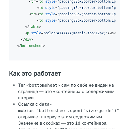
<
tr
>
<
td
style
=
"padding:8px;border-bottom:1px soli
<
td
style
=
"padding:8px;border-bottom:1px soli
<
tr
>
<
td
style
=
"padding:8px;border-bottom:1px soli
<
td
style
=
"padding:8px;border-bottom:1px soli
</
table
>
<
p
style
=
"color:#7A7A7A;margin-top:12px;"
>
Измеряйте
</
div
>
</
bottomsheet
>
Как это работает
Тег
сам по себе не виден на
<bottomsheet>
странице — это «контейнер» с содержимым
шторки.
Ссылка с
data-
mobius="bottomsheet.open('size-guide')"
открывает шторку с этим содержимым.
Значение в скобках — это
контейнера.
id