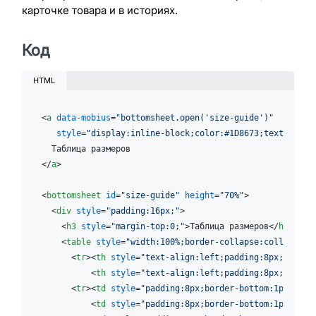
карточке товара и в историях.
Код
HTML
<
a
data-mobius
=
"bottomsheet.open('size-guide')"
style
=
"display:inline-block;color:#1D8673;text-decor
</
a
>
<
bottomsheet
id
=
"size-guide"
height
=
"70%"
>
<
div
style
=
"padding:16px;"
>
<
h3
style
=
"margin-top:0;"
>
Таблица размеров
</
h3
>
<
table
style
=
"width:100%;border-collapse:collapse;"
<
tr
>
<
th
style
=
"text-align:left;padding:8px;border
<
th
style
=
"text-align:left;padding:8px;border
<
tr
>
<
td
style
=
"padding:8px;border-bottom:1px soli
<
td
style
=
"padding:8px;border-bottom:1px soli