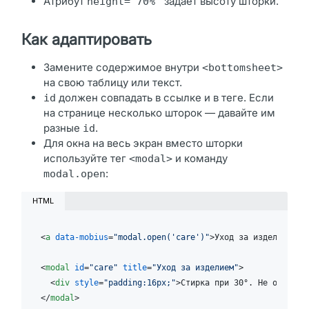
Атрибут
задаёт высоту шторки.
height="70%"
Как адаптировать
Замените содержимое внутри
<bottomsheet>
на свою таблицу или текст.
должен совпадать в ссылке и в теге. Если
id
на странице несколько шторок — давайте им
разные
.
id
Для окна на весь экран вместо шторки
используйте тег
и команду
<modal>
:
modal.open
HTML
<
a
data-mobius
=
"modal.open('care')"
>
Уход за изделием
</
a
<
modal
id
=
"care"
title
=
"Уход за изделием"
>
<
div
style
=
"padding:16px;"
>
Стирка при 30°. Не отбелив
</
modal
>