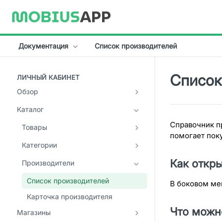
Документация
Список производителей
Главная
Список
ЛИЧНЫЙ КАБИНЕТ
Документация
Обзор
Backend-API
Каталог
Рабочий стол
Справочник п
Товары
помогает поку
Категории
Список товаров
Карточка товара
Как откр
Производители
Список категорий
Товарные метки
Карточка категории
Список производителей
В боковом ме
Редактирование метки
Карточка производителя
Характеристики
Что можн
Магазины