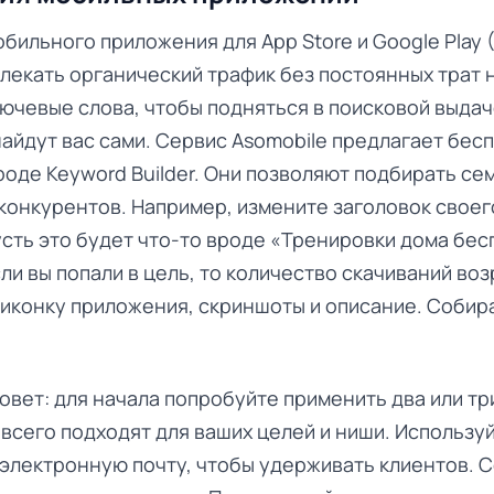
бильного приложения для App Store и Google Play 
лекать органический трафик без постоянных трат н
ючевые слова, чтобы подняться в поисковой выдач
айдут вас сами. Сервис Asomobile предлагает бес
оде Keyword Builder. Они позволяют подбирать се
 конкурентов. Например, измените заголовок своег
сть это будет что-то вроде «Тренировки дома бес
сли вы попали в цель, то количество скачиваний во
иконку приложения, скриншоты и описание. Собира
овет: для начала попробуйте применить два или тр
всего подходят для ваших целей и ниши. Использу
электронную почту, чтобы удерживать клиентов. С