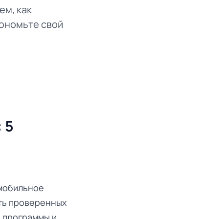
ем, как
кономьте свой
 5
 мобильное
ть проверенных
е программы и