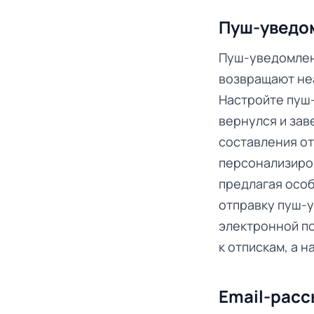
Пуш-уведо
Пуш-уведомлени
возвращают неа
Настройте пуш
вернулся и зав
составления от
персонализиро
предлагая особ
отправку пуш-у
электронной по
к отпискам, а 
Email-рас