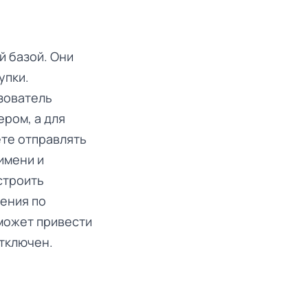
й базой. Они
упки.
зователь
ером, а для
ете отправлять
имени и
строить
ения по
 может привести
отключен.