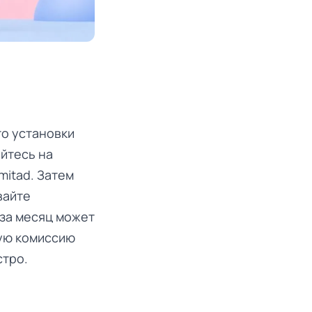
то установки
уйтесь на
mitad. Затем
вайте
 за месяц может
кую комиссию
стро.