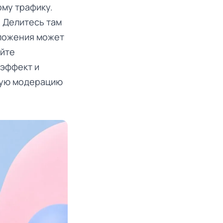
му трафику.
 Делитесь там
иложения может
айте
 эффект и
гую модерацию