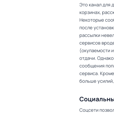
Это канал для 
корзинах, расс
Некоторые сооб
после установк
рассылки невел
сервисов врод
(окупаемости и
отдачи. Однако
сообщения попа
сервиса. Кроме
больше усилий,
Социальны
Соцсети позвол