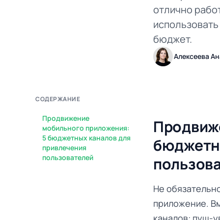
отлично работ
использовать
бюджет.
Алексеева Ан
СОДЕРЖАНИЕ
Продвижение
Продвиже
мобильного приложения:
5 бюджетных каналов для
бюджетны
привлечения
пользователей
пользов
Не обязательн
приложение. В
каналов: пуш-у