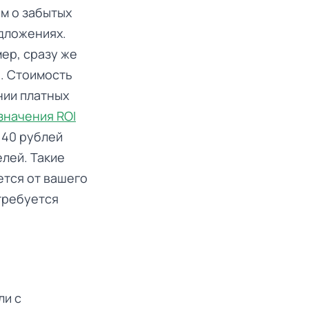
м о забытых
едложениях.
ер, сразу же
. Стоимость
нии платных
значения ROI
 40 рублей
елей. Такие
ется от вашего
 требуется
ли с