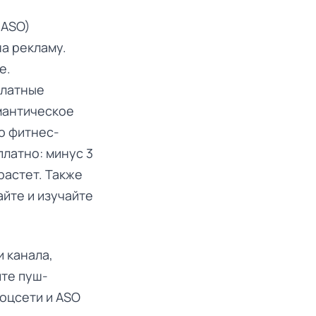
(ASO)
а рекламу.
е.
платные
мантическое
о фитнес-
платно: минус 3
зрастет. Также
йте и изучайте
и канала,
йте пуш-
оцсети и ASO