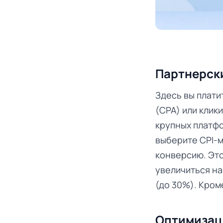
Партнерск
Здесь вы плати
(CPA) или клики
крупных платфо
выберите CPI-м
конверсию. Это
увеличиться н
(до 30%). Кром
Оптимизац