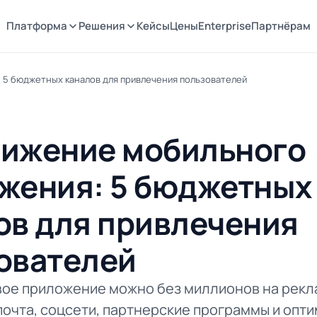
Платформа
Решения
Кейсы
Цены
Enterprise
Партнёрам
 5 бюджетных каналов для привлечения пользователей
ижение мобильного
жения: 5 бюджетных
ов для привлечения
ователей
вое приложение можно без миллионов на рекла
почта, соцсети, партнерские программы и опт