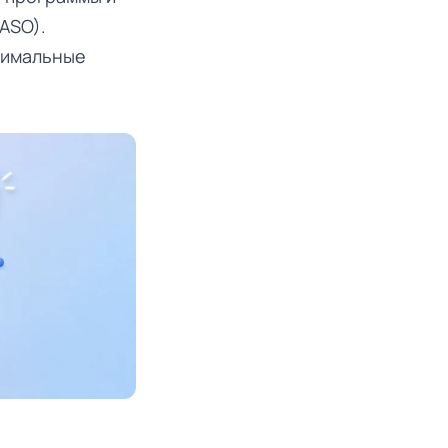
ASO).
нимальные