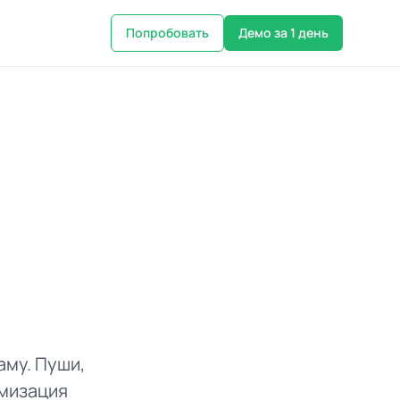
Попробовать
Демо за 1 день
му. Пуши,
имизация