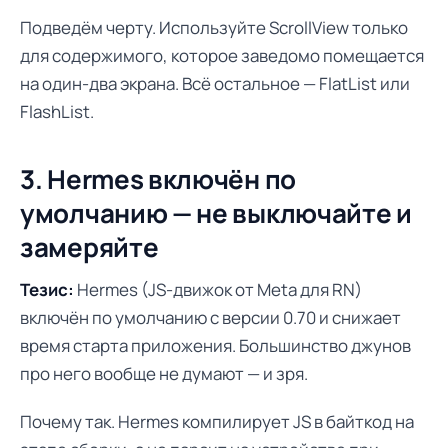
Подведём черту. Используйте ScrollView только
для содержимого, которое заведомо помещается
на один-два экрана. Всё остальное — FlatList или
FlashList.
3. Hermes включён по
умолчанию — не выключайте и
замеряйте
Тезис:
Hermes (JS-движок от Meta для RN)
включён по умолчанию с версии 0.70 и снижает
время старта приложения. Большинство джунов
про него вообще не думают — и зря.
Почему так. Hermes компилирует JS в байткод на