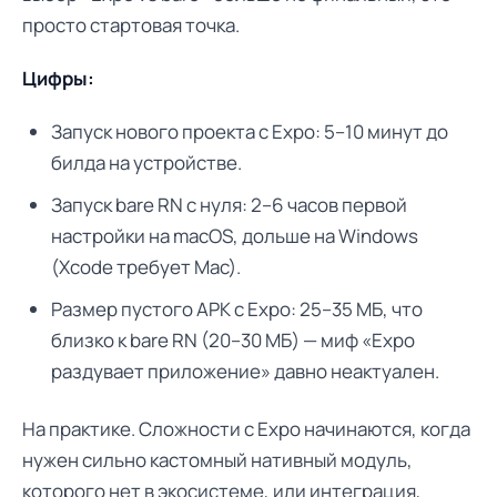
просто стартовая точка.
Цифры:
Запуск нового проекта с Expo: 5–10 минут до
билда на устройстве.
Запуск bare RN с нуля: 2–6 часов первой
настройки на macOS, дольше на Windows
(Xcode требует Mac).
Размер пустого APK с Expo: 25–35 МБ, что
близко к bare RN (20–30 МБ) — миф «Expo
раздувает приложение» давно неактуален.
На практике. Сложности с Expo начинаются, когда
нужен сильно кастомный нативный модуль,
которого нет в экосистеме, или интеграция,