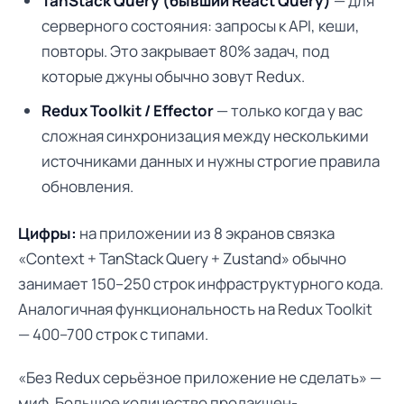
TanStack Query (бывший React Query)
— для
серверного состояния: запросы к API, кеши,
повторы. Это закрывает 80% задач, под
которые джуны обычно зовут Redux.
Redux Toolkit / Effector
— только когда у вас
сложная синхронизация между несколькими
источниками данных и нужны строгие правила
обновления.
Цифры:
на приложении из 8 экранов связка
«Context + TanStack Query + Zustand» обычно
занимает 150–250 строк инфраструктурного кода.
Аналогичная функциональность на Redux Toolkit
— 400–700 строк с типами.
«Без Redux серьёзное приложение не сделать» —
миф. Большое количество продакшен-