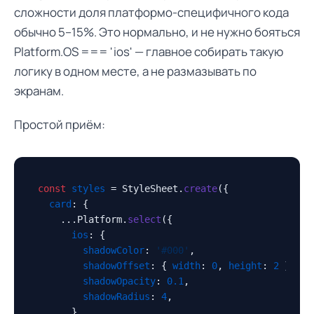
сложности доля платформо-специфичного кода
обычно 5–15%. Это нормально, и не нужно бояться
Platform.OS === 'ios' — главное собирать такую
логику в одном месте, а не размазывать по
экранам.
Простой приём:
const
styles
 = StyleSheet.
create
({

card
: {

    ...Platform.
select
({

ios
: {

shadowColor
: 
'#000'
,

shadowOffset
: { 
width
: 
0
, 
height
: 
2
 },

shadowOpacity
: 
0.1
,

shadowRadius
: 
4
,

      },
