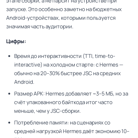
этапе сборки, а не парсит на устройстве при
запуске. Это особенно заметно на бюджетных
Android-устройствах, которыми пользуется
значимая часть аудитории.
Цифры:
Время до интерактивности (TTI, time-to-
interactive) на холодном старте: с Hermes —
обычно на 20–30% быстрее JSC на средних
Android.
Размер APK: Hermes добавляет ~3–5 МБ, но за
счёт упакованного байткода итог часто
меньше, чем у JSC-сборки.
Потребление памяти: на сценариях со
средней нагрузкой Hermes даёт экономию 10–