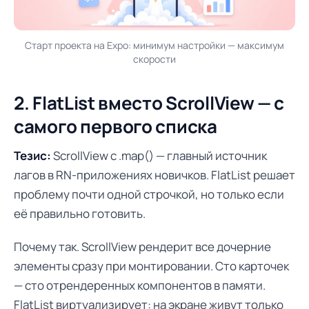
Старт проекта на Expo: минимум настройки — максимум
скорости
2. FlatList вместо ScrollView — с
самого первого списка
Тезис:
ScrollView с .map() — главный источник
лагов в RN-приложениях новичков. FlatList решает
проблему почти одной строчкой, но только если
её правильно готовить.
Почему так. ScrollView рендерит все дочерние
элементы сразу при монтировании. Сто карточек
— сто отрендеренных компонентов в памяти.
FlatList виртуализирует: на экране живут только