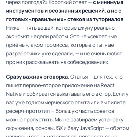
через полгода?» Короткий ответ —
с минимума
инструментов и осознанных решений, а не с
готовых «правильных» стеков из туториалов
.
Ниже — пять вещей, которые джуну реально
экономят недели работы. Это не «секретные
приёмы», а компромиссы, которые опытные
разработчики уже сделали, — и не очень любят
про них рассказывать на собеседованиях.
Сразу важная оговорка.
Статья — для тех, кто
пишет первое-второе приложение на React
Native и собирается выкатывать его в стор. Если у
вас уже год коммерческого опыта или вы пилите
ресёрч-прототип — большую часть советов
можно пропустить. Мы не разбираем установку
окружения, основы JSX и базу JavaScript — об этом
написаны сотни материалов, повторяться не