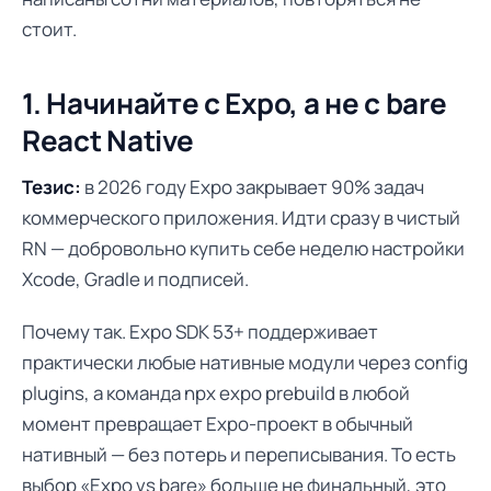
стоит.
1. Начинайте с Expo, а не с bare
React Native
Тезис:
в 2026 году Expo закрывает 90% задач
коммерческого приложения. Идти сразу в чистый
RN — добровольно купить себе неделю настройки
Xcode, Gradle и подписей.
Почему так. Expo SDK 53+ поддерживает
практически любые нативные модули через config
plugins, а команда npx expo prebuild в любой
момент превращает Expo-проект в обычный
нативный — без потерь и переписывания. То есть
выбор «Expo vs bare» больше не финальный, это