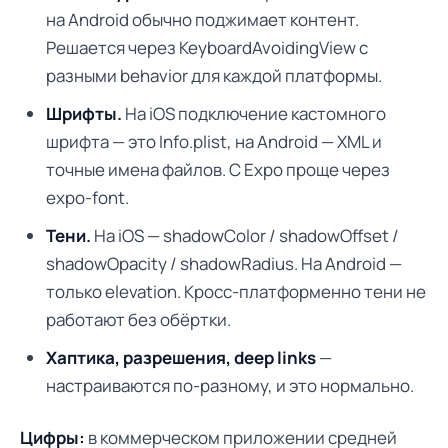
на Android обычно поджимает контент.
Решается через KeyboardAvoidingView с
разными behavior для каждой платформы.
Шрифты.
На iOS подключение кастомного
шрифта — это Info.plist, на Android — XML и
точные имена файлов. С Expo проще через
expo-font.
Тени.
На iOS — shadowColor / shadowOffset /
shadowOpacity / shadowRadius. На Android —
только elevation. Кросс-платформенно тени не
работают без обёртки.
Хаптика, разрешения, deep links
—
настраиваются по-разному, и это нормально.
Цифры:
в коммерческом приложении средней