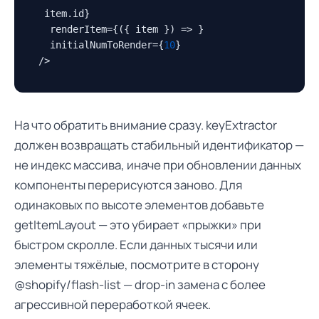
 item.
id
}

  renderItem={
(
{ item }
) =>
 }

  initialNumToRender={
10
}

/>
На что обратить внимание сразу. keyExtractor
должен возвращать стабильный идентификатор —
не индекс массива, иначе при обновлении данных
компоненты перерисуются заново. Для
одинаковых по высоте элементов добавьте
getItemLayout — это убирает «прыжки» при
быстром скролле. Если данных тысячи или
элементы тяжёлые, посмотрите в сторону
@shopify/flash-list — drop-in замена с более
агрессивной переработкой ячеек.