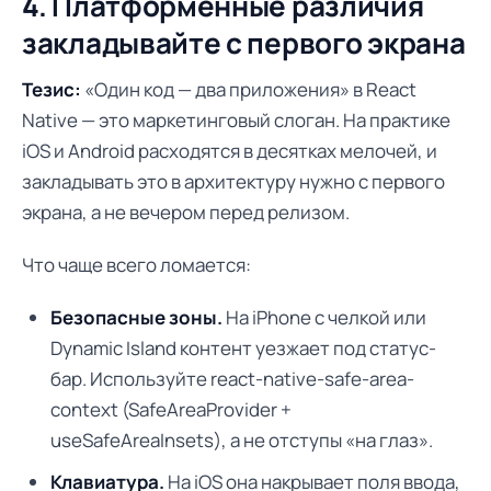
4. Платформенные различия
закладывайте с первого экрана
Тезис:
«Один код — два приложения» в React
Native — это маркетинговый слоган. На практике
iOS и Android расходятся в десятках мелочей, и
закладывать это в архитектуру нужно с первого
экрана, а не вечером перед релизом.
Что чаще всего ломается:
Безопасные зоны.
На iPhone с челкой или
Dynamic Island контент уезжает под статус-
бар. Используйте react-native-safe-area-
context (SafeAreaProvider +
useSafeAreaInsets), а не отступы «на глаз».
Клавиатура.
На iOS она накрывает поля ввода,