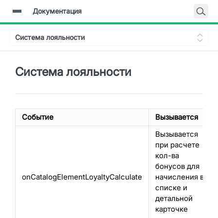
Документация
Главная
Система лояльности
Документация
Backend-API
Система лояльности
Событие
Вызывается
Вызывается
при расчете
кол-ва
бонусов для
onCatalogElementLoyaltyCalculate
начисления в
списке и
детальной
карточке