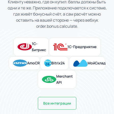
Клиенту неважно, где он купил: баллы должны быть
одни и те же. Приложение подключается к системе,
где живёт бонусный счёт, а сам расчёт можно
оставить на вашей стороне — через вебхук
order.bonus.calculate.
1С-
1С-Предприятие
Битрикс
AmoCRM
Bitrix24
МойСклад
Merchant
API
Все интеграции